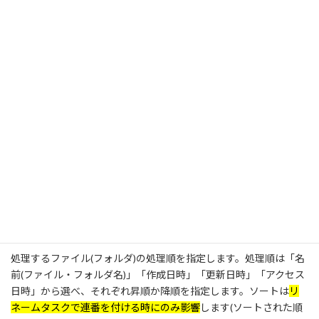
Hint !
カメラの製造元やモデルを正確に入力のは難しいと思いま
す。そこでまず「Exif情報で対象を絞り込む」のエリアに、
写真ファイル数枚ドラッグ＆ドロップしてみてください。
するとそれらのファイルのExif情報を読み込み、カメラの
製造元、カメラのモデル、撮影日時が自動で入力されま
す。※既に記入されているものがあれば追加。
※Exif情報を使用すると、使用しない場合に比べて
プレビューの表
示に時間がかかる
ことがあります。
ソート
処理するファイル(フォルダ)の処理順を指定します。処理順は「名
前(ファイル・フォルダ名)」「作成日時」「更新日時」「アクセス
日時」から選べ、それぞれ昇順か降順を指定します。ソートは
リ
ネームタスクで連番を付ける時にのみ影響
します(ソートされた順