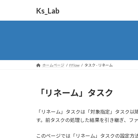
コ
ナ
Ks_Lab
ン
ビ
テ
ゲ
ン
ー
ツ
シ
へ
ョ
ス
ン
キ
に
ッ
移
ホームページ
FFlow
タスク - リネーム
プ
動
「リネーム」タスク
「リネーム」タスクは「対象指定」タスク以
す。前タスクの処理した結果を引き継ぎ、フ
このページでは「リネーム」タスクの設定方