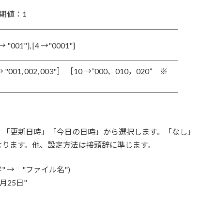
期値：1
1"], [4 →"0001"]
1, 002, 003"］ ［10 →”000、010，020” ※
」「更新日時」「今日の日時」から選択します。「なし」
なります。他、設定方法は接頭辞に準じます。
 → "ファイル名")
9月25日"