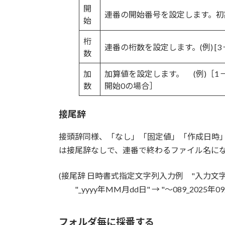
開
連番の開始番号を設定します。初
始
桁
連番の桁数を設定します。(例) [3 → "00
数
加
加算値を設定します。 (例)［1 → "00
数
開始0の場合］
接尾辞
接頭辞同様、「なし」「固定値」「作成日時
は接尾辞なしで、連番で終わるファイル名に
(接尾辞 日時書式指定文字列入力例 "入力文字"
"_yyyy年MM月dd日" → "～089_2025年0
フォルダ毎に採番する