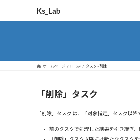
コ
ナ
Ks_Lab
ン
ビ
テ
ゲ
ン
ー
ツ
シ
へ
ョ
ス
ン
キ
に
ッ
移
ホームページ
FFlow
タスク - 削除
プ
動
「削除」タスク
「削除」タスク は、「対象指定」タスク以降
前のタスクで処理した結果を引き継ぎ、
「削除」タスク以降には新たなタスクを