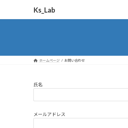
コ
ナ
Ks_Lab
ン
ビ
テ
ゲ
ン
ー
ツ
シ
へ
ョ
ス
ン
キ
に
ッ
移
ホームページ
お問い合わせ
プ
動
氏名
メールアドレス